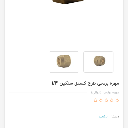
مهره برنجی طرح کستل سنگین 1/4
مهره برنجی (ایرانی)
دسته :
برنجی