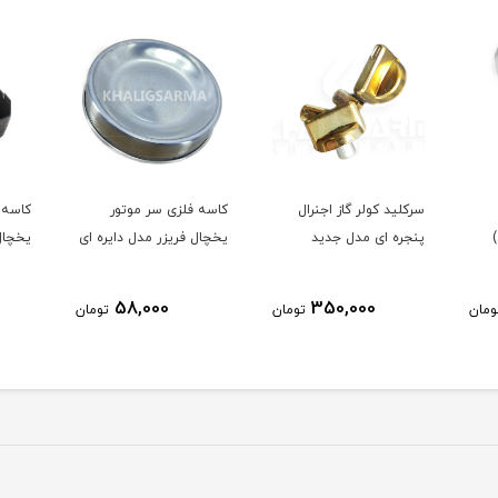
سرکلید کولر گاز اجنرال
کاسه فلزی سر موتور
کاسه 
پنجره ای مدل جدید
یخچال فریزر مدل دایره ای
یخچال 
58,000
350,000
ومان
تومان
تومان