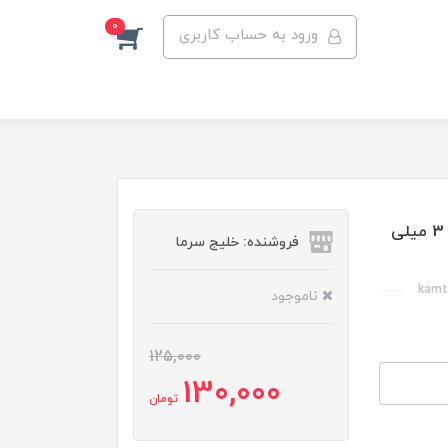
0
ورود به حساب کاربری
کپی بر کامتک مدل CT-1104 قابلیت برش لوله مویی 1 تا 3 میلی
فروشنده: خلیج سرما
ناموجود
125,000
130,000
تومان