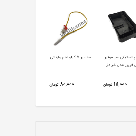
پلاستیکی سر موتور
سنسور 5 کیلو اهم وارداتی
بوش (پروانه) فن 25
فریزر مدل خار دار
وات
23,000
80,000
111,000
تومان
تومان
توم