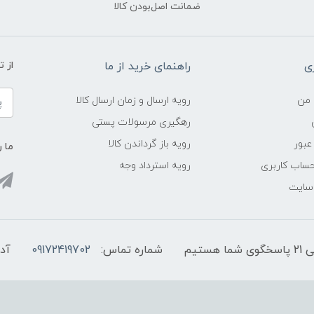
ضمانت اصل‌بودن کالا
ی
راهنمای خرید از ما
از 
 من
رویه ارسال و زمان ارسال کالا
رهگیری مرسولات پستی
عبور
رویه باز گرداندن کالا
ما ر
ساب کاربری
رویه استرداد وجه
 سایت
شماره تماس:
09172419702
آد