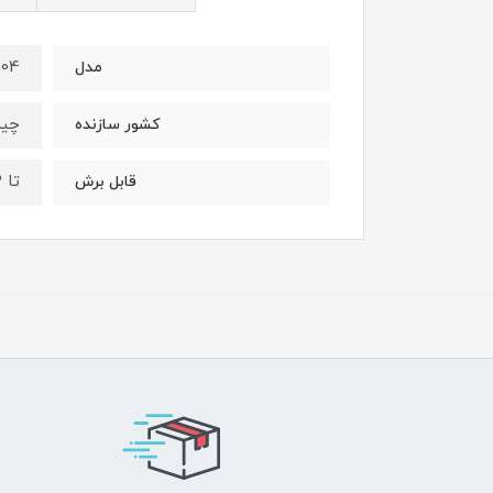
104
مدل
چی
کشور سازنده
تا 3 میلی متر
قابل برش