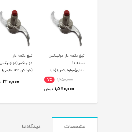
تیک سر موتور
تیغ دکمه دار مولینکس
تیغ دکمه دار
وبرقی سامسونگ
بسته 10
مولینکس(مولونیکس)
عددی(مولونیکس) (خرد
(خرد کن 123 خارجی)
کن 123 خارجی) خارجی
خارجی
7٪
1,650,000
7٪
7,500
230,000
ت
1,550,000
7,000
تومان
تومان
مشخصات
دیدگاه‌ها