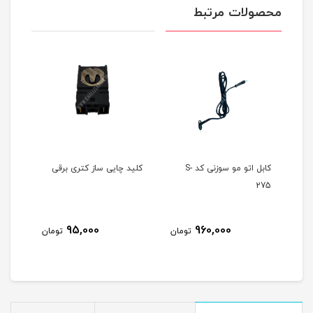
محصولات مرتبط
کابل اتو مو سوزنی کد S-
کلید چایی ساز کتری برقی
کلید
275
95,000
960,000
مان
تومان
تومان