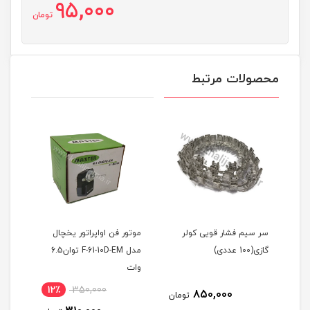
95,000
تومان
محصولات مرتبط
سر سیم فشار قویی کولر
موتور فن اواپراتور یخچال
گازی(100 عددی)
مدل F-61-10D-EM توان6.5
کد PE55
وات
12٪
350,000
850,000
مان
تومان