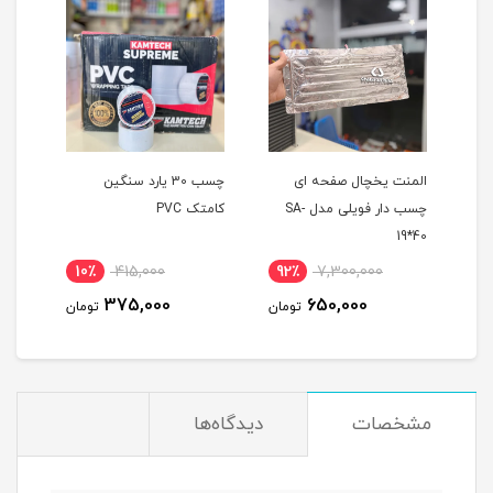
المنت یخچال صفحه ای
چسب 30 یارد سنگین
چسب دار فویلی مدل SA-
کامتک PVC
19*40
10٪
415,000
92٪
7,300,000
375,000
650,000
تومان
تومان
مشخصات
دیدگاه‌ها