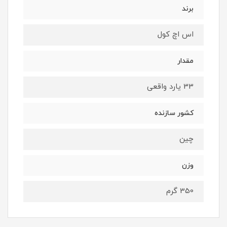
برند
اس اچ کول
مقدار
33 یارد واقعی
کشور سازنده
چین
وزن
350 گرم