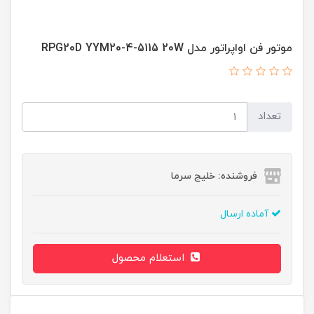
موتور فن اواپراتور مدل RPG20D YYM20-4-5115 20W
تعداد
فروشنده: خلیج سرما
آماده ارسال
استعلام محصول