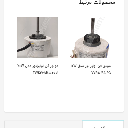
محصولات مرتبط
 MFA-30-
موتور فن اواپراتور مدل 10W
موتور فن اواپراتور مدل 70W
موتو
YYR10-4A-PG
ZWK465B002001
مدلP4B20HZLCP 20W