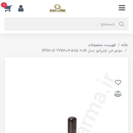
0
خانه
فهرست محصولات
موتور فن اواپراتور مدل RPG20D YYM20-4-5115 20W