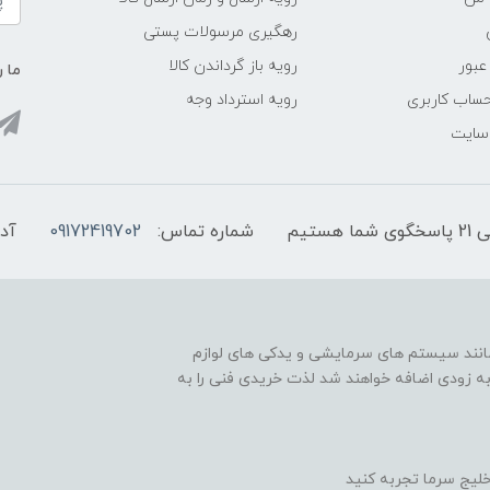
رهگیری مرسولات پستی
عبور
رویه باز گرداندن کالا
ما ر
ساب کاربری
رویه استرداد وجه
 سایت
شماره تماس:
09172419702
آد
مانند سیستم های سرمایشی و یدکی های لوازم
به زودی اضافه خواهند شد لذت خریدی فنی را به
لیج سرما تجربه کنید