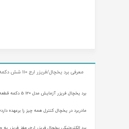
معرفی برد یخچال/فریزر ارج 110 شش دکمه
برد یخچال فریزر آزمایش مدل 120 5 دکمه قطعه‌ای حساس و بسیار تاثیرگذار در تنظیمات قطعات وابسته به آن در یخچال فریزر محسوب می‌شود.
مادربرد در یخچال کنترل همه چیز را برعهده دارد؛
برد الکترونیکی یخچال فریزر ارج، مغز فریزر به 