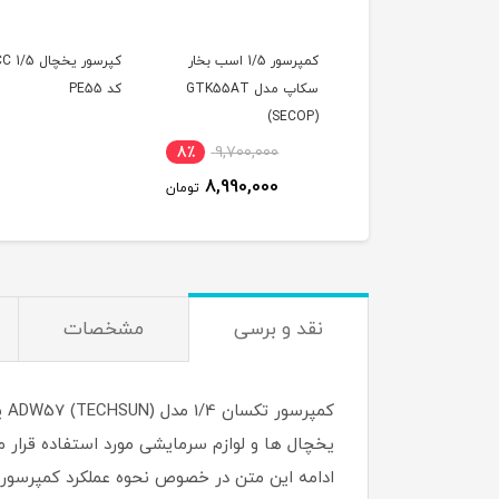
کمپرسور 1/5 اسب بخار
کپرسور یخچال
سکاپ مدل GTK55AT
کد PE55
(SECOP)
8٪
9,700,000
8,990,000
تومان
نقد و برسی
مشخصات
کم
یخچال ها و لوازم سرمایشی مورد استفاده قرار
ادامه این متن در خصوص نحوه عملکرد کمپرسور