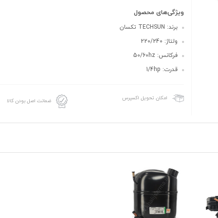
ویژگی‌های محصول
برند: TECHSUN تکسان
ولتاژ: 220/240
فرکانس: 50/60hz
قدرت: 1/4hp
امکان تحویل اکسپرس
ضمانت اصل بودن کالا