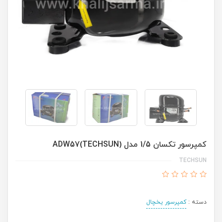
کمپرسور تکسان 1/5 مدل ADW57(TECHSUN)
TECHSUN
دسته :
کمپرسور یخچال