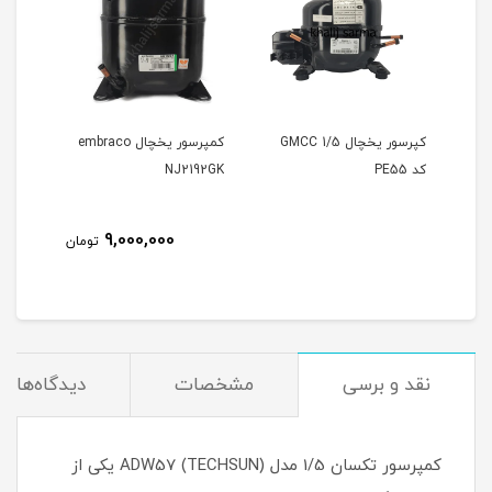
کپرسور یخچال GMCC 1/5
کمپرسور یخچال embraco
کد PE55
NJ2192GK
8
9,000,000
تومان
مان
نقد و برسی
مشخصات
دیدگاه‌ها
کمپرسور تکسان 1/5 مدل ADW57 (TECHSUN) یکی از