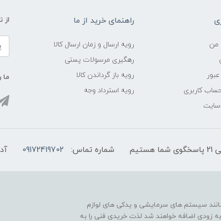
ی
راهنمای خرید از ما
از 
 من
رویه ارسال و زمان ارسال کالا
رهگیری مرسولات پستی
عبور
رویه باز گرداندن کالا
ما ر
ساب کاربری
رویه استرداد وجه
 سایت
شماره تماس:
09172419702
آد
مانند سیستم های سرمایشی و یدکی های لوازم
به زودی اضافه خواهند شد لذت خریدی فنی را به