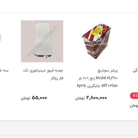
گی
پرشر سوئیچ
جعبه فیوز مینیاتوری تک
سه شا
Model:HLP110 رنج 1-10 بار
فاز روکار
diff:1-3bar جایگزین kp35
7٪
55,000
2,800,000
تومان
تومان
ومان