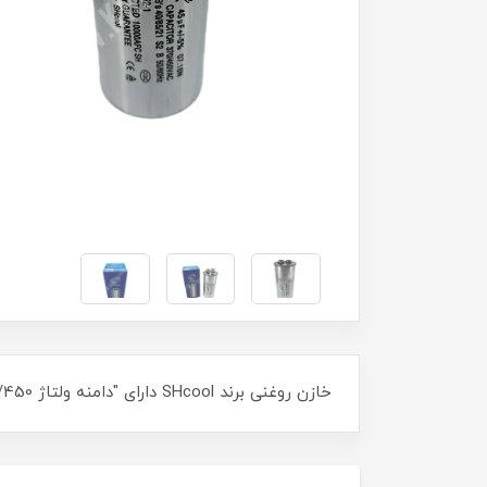
خازن روغنی برند SHcool دارای "دامنه ولتاژ 370/450 ولت"، "دمای کار 40- تا 85 درجه سانتیگراد" و "فرکانس 50/60Hz" است.