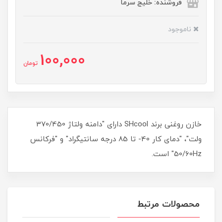
فروشنده: خلیج سرما
ناموجود
100,000
تومان
خازن روغنی برند SHcool دارای "دامنه ولتاژ 370/450
ولت"، "دمای کار 40- تا 85 درجه سانتیگراد" و "فرکانس
50/60Hz" است.
محصولات مرتبط