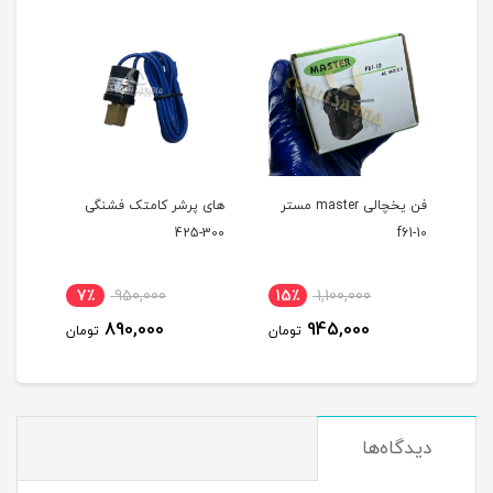
فن یخچالی master مستر
های پرشر کامتک فشنگی
300-425
f61-10
جایگزی
7٪
950,000
15٪
1,100,000
2
890,000
945,000
مان
تومان
تومان
دیدگاه‌ها