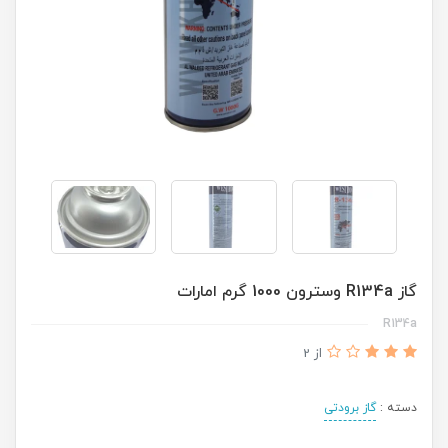
گاز R134a وسترون 1000 گرم امارات
R134a
از 2
دسته :
گاز برودتی