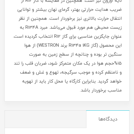
لایه اوزون نیز است. همچنین در مقایسه با گاز R12 از
ضریب هدایت حرارتی بهتر، گرمای نهان بیشتر و توانایی
انتقال حرارت بالاتری نیز برخوردار است. همچنین از نظر
زیست محیطی هم مورد قبول می‌باشد. مبرد R134A به
عنوان جایگزین مناسبی برای گاز R12 انتخاب گردیده است.
این محصول (گاز R134a 1KG برند WESTRON) از هوا
سنگین تر بوده و چنانچه از سطح زمین به صورت
۱۵%حجم هوا در یک مکان متمرکز شود، ضربان قلب را تند
و نامنظم کرده و موجب سرگیجه، تهوع و غش و ضعف
خواهد گردید. بنابراین کارگاه یا محل کار باید از تهویه
مناسب برخوردار باشد.
دیدگاه‌ها