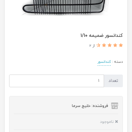
کندانسور ضمیمه 1/10
از 2
دسته :
کندانسور
تعداد
فروشنده: خلیج سرما
ناموجود