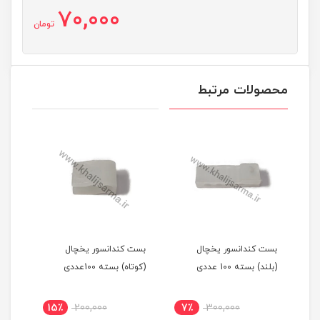
70,000
تومان
محصولات مرتبط
بست کندانسور یخچال
بست کندانسور یخچال
(بلند) بسته 100 عددی
(کوتاه) بسته 100عددی
15٪
200,000
7٪
300,000
مان