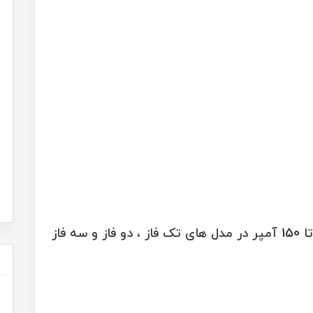
رله های الکترونیکی SSR دارای رنجی از 2 تا 150 آمپر در مدل های تک فاز ، دو فاز و سه فاز