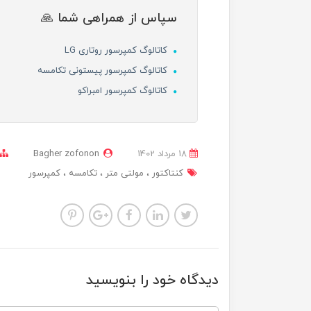
سپاس از همراهی شما 🙏
کاتالوگ کمپرسور روتاری LG
کاتالوگ کمپرسور پیستونی تکامسه
کاتالوگ کمپرسور امبراکو
18 مرداد 1402
Bagher zofonon
کنتاکتور
مولتی متر
تکامسه
کمپرسور
دیدگاه خود را بنویسید