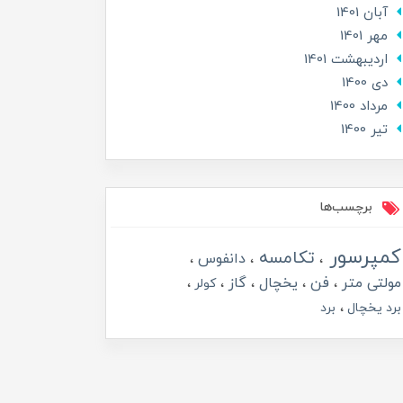
آبان 1401
مهر 1401
ارديبهشت 1401
دی 1400
مرداد 1400
تير 1400
برچسب‌ها
کمپرسور
تکامسه
دانفوس
مولتی متر
فن
یخچال
گاز
کولر
برد یخچال
برد