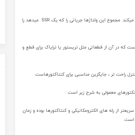
در داخل SSR روی هر ترانزیستور ولتاژ کوچکی افت میکند. مجموع این ولتاژها جریانی را که یک SSR میدهد را
اقع یک کنتاکتور است که در آن از قطعاتی مثل تریستور یا ترایاک برای قطع و
ترل راحت تر ، جایگزین مناسبی برای کنتاکتورهاست.
خگویی رله های الکترونیکی SSR بسیار سریعتر از رله های الکترومکانیکی و کنتاکتورها بوده و زمان
 است.