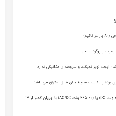
چ
انیه)
طوب و پرگرد و غبار
د ؛ ایجاد نویز نمیکند و سروصدای مکانیکی ندارد.
بین برده و مناسب محیط های قابل احتراق می باشد.
• حداقل توان لازم جهت قطع و وصل خروجی (3-32 ولت DC) یا (20-265 ولت AC/DC) با جریان کمتر از 13