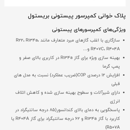
پلاک خوانی کمپرسور پیستونی بریستول
ویژگی‌های کمپرسورهای پیستونی
سازگاری با اغلب گازهای مبرد متعارف مانند R22، R134a،
R407C، R404A و…
بهینه سازی ویژه برای گاز R134a در کاربری بالای صفر و
پمپ گرما
افزایش ۱۲ درصدی COP(ضریب عملکرد) نسبت به مدل های
قبلی
دارای شیرآلات و سطوح بهینه سازی شده و کاهش اتلاف
انرژی
پاسخگویی به دمای بالای کندانسور(۸۵ درجه سانتیگراد در
کاربرد با گاز R134a و ۶۲ درجه سانتیگراد برای گاز R404A یا
R507A)