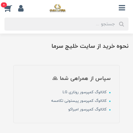
0
نحوه خرید از سایت خلیج سرما
سپاس از همراهی شما 🙏
کاتالوگ کمپرسور روتاری LG
کاتالوگ کمپرسور پیستونی تکامسه
کاتالوگ کمپرسور امبراکو