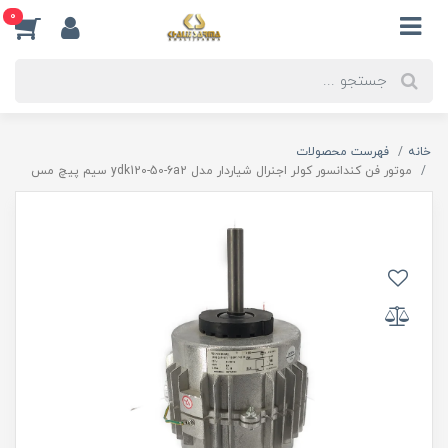
0
خانه
فهرست محصولات
موتور فن کندانسور کولر اجنرال شیاردار مدل ydk120-50-6a2 سیم پیچ مس