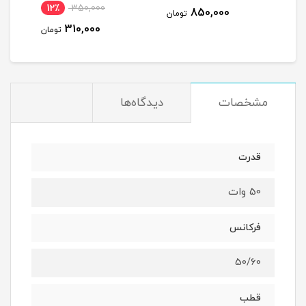
12٪
350,000
850,000
مان
تومان
310,000
تومان
مشخصات
دیدگاه‌ها
قدرت
50 وات
فرکانس
50/60
قطب