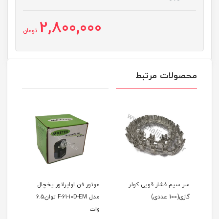
2,800,000
تومان
محصولات مرتبط
سر سیم فشار قویی کولر
موتور فن اواپراتور یخچال
گازی(100 عددی)
مدل F-61-10D-EM توان6.5
کد PE55
وات