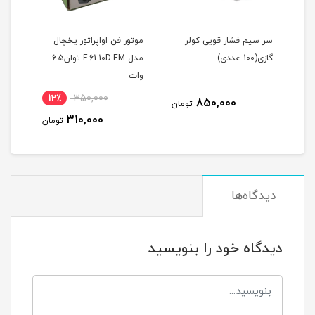
سر سیم فشار قویی کولر
موتور فن اواپراتور یخچال
گازی(100 عددی)
مدل F-61-10D-EM توان6.5
کد PE55
وات
12٪
350,000
850,000
مان
تومان
310,000
تومان
دیدگاه‌ها
دیدگاه خود را بنویسید