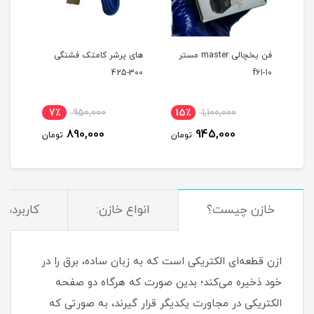
فن یخچالی master مستر
های پرشر کامتک فشنگی
300-425
f61-10
جایگزی
7٪
950,000
15٪
1,100,000
2
890,000
945,000
مان
تومان
تومان
خازن چیست؟
انواع خازن:
کاربردها
ازن قطعه‌ای الکتریکی است که به زبان ساده، برق را در
خود ذخیره می‌کند؛ بدین صورت که هرگاه دو صفحه
الکتریکی در مجاورت یکدیگر قرار گیرند، به صورتی که