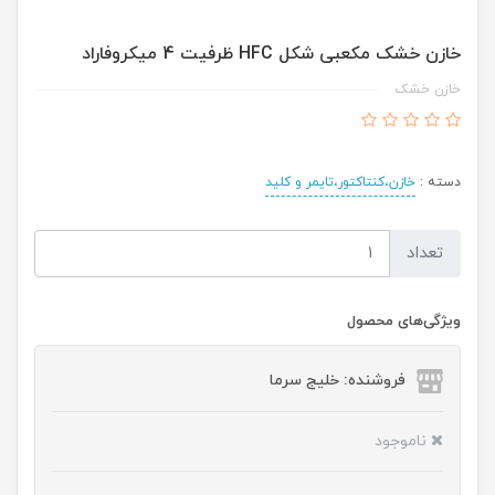
خازن خشک مکعبی شکل HFC ظرفیت 4 میکروفاراد
خازن خشک
دسته :
خازن،کنتاکتور،تایمر و کلید
تعداد
ویژگی‌های محصول
فروشنده: خلیج سرما
ناموجود