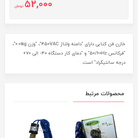
52,000
تومان
خازن فن‌ کتابی دارای "دامنه ولتاژ 450VAC"، "وزن 0.01kg"،
"فرکانس 50/60Hz" و "دمای کار دستگاه 40- الی 70+
درجه سانتیگراد" است.
محصولات مرتبط