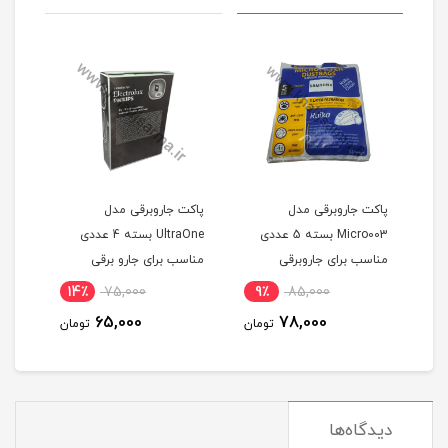
و
پاکت جاروبرقی مدل
پاکت جاروبرقی مدل
Micro003 بسته 5 عددی
UltraOne بسته 4 عددی
مناسب برای جاروبرقی
مناسب برای جارو برقی
سامسونگ
فیلیپس و الکترو لوکس
14٪
75,000
9٪
85,000
3
65,000
78,000
مان
تومان
تومان
دیدگاه‌ها