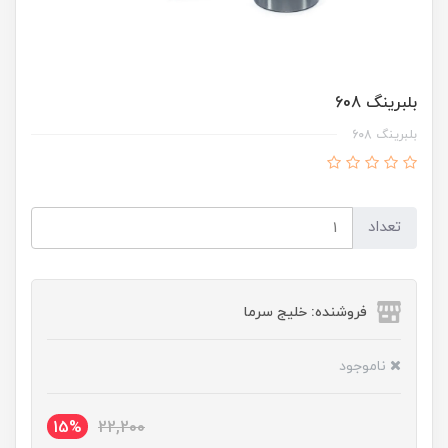
بلبرینگ 608
بلبرینگ 608
تعداد
فروشنده: خلیج سرما
ناموجود
15%
22,200