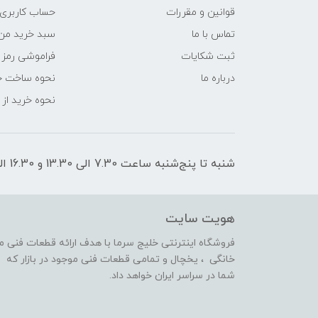
قوانین و مقررات
حساب کاربری
تماس با ما
سبد خرید من
ثبت شکایات
فراموشی رمز 
درباره ما
نحوه ساخت ح
نحوه خرید از
شنبه تا پنج‌شنبه ساعت 7.30 الی 13.30 و 16.30 الی 21 پاسخگوی شما هستیم
هویت سایت
فروشگاه اینترنتی خلیج سرما با هدف ارائه قطعات فنی 
خانگی ، یخچال و تمامی قطعات فنی موجود در بازار که 
شما در سراسر ایران خواهد داد.