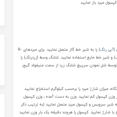
سول مبرد باز نمایید.
(آبی رنگ
) را به شیر خط گاز متصل نمایید. برای مبردهای R-
ا (قرمز رنگ) و شیر خط مایع استفاده نمایید. شلنگ وسط (زردرنگ) را
، توسط شل نمودن سرپیچ شلنگ زرد از سمت منیفولد گیج،
اه، میزان شارژ مبرد را برحسب کیلوگرم استخراج نمایید.
ا از وزن کپسول کم نمایید. وزن به دست آمده ، وزن کپسول
ه شیر سرویس و کپسول مبرد متصل نمایید (به ترتیب ذکر
با شارژ نمایید. کپسول را هرچند دقیقه یک بار وزن نمایید