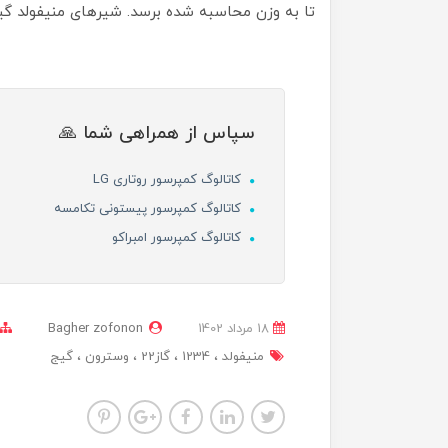
تا به وزن محاسبه شده برسد. شیرهای منیفولد گیج 
سپاس از همراهی شما 🙏
کاتالوگ کمپرسور روتاری LG
کاتالوگ کمپرسور پیستونی تکامسه
کاتالوگ کمپرسور امبراکو
18 مرداد 1402
Bagher zofonon
منیفولد
1234
گاز22
وسترون
گیج