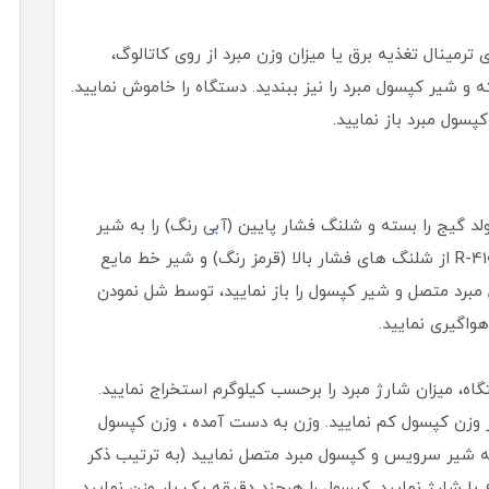
 ترمینال تغذیه برق یا میزان وزن مبرد از روی کاتالوگ،
ه و شیر کپسول مبرد را نیز ببندید. دستگاه را خاموش نمایید.
سول مبرد باز نمایید.
 گیج را بسته و شلنگ فشار پایین (
آبی
رنگ) را به شیر
خط گاز متصل نمایید. برای مبردهای R-410 A , R-407 C از شلنگ های فشار بالا (قرمز رنگ) و شیر خط مایع
 مبرد متصل و شیر کپسول را باز نمایید، توسط شل نمودن
واگیری نمایید.
اه، میزان شارژ مبرد را برحسب کیلوگرم استخراج نمایید.
ا از وزن کپسول کم نمایید. وزن به دست آمده ، وزن کپسول
ه شیر سرویس و کپسول مبرد متصل نمایید (به ترتیب ذکر
با شارژ نمایید. کپسول را هرچند دقیقه یک بار وزن نمایید