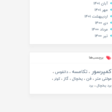
آبان 1401
مهر 1401
ارديبهشت 1401
دی 1400
مرداد 1400
تير 1400
برچسب‌ها
کمپرسور
تکامسه
دانفوس
مولتی متر
فن
یخچال
گاز
کولر
برد یخچال
برد