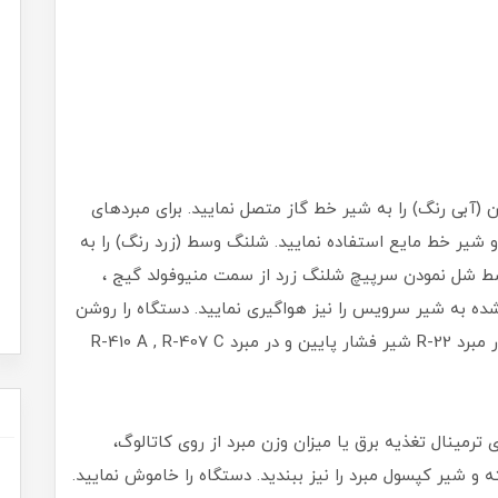
(آبی رنگ) را به شیر خط گاز متصل نمایید. برای مبردهای
 (قرمز رنگ) و شیر خط مایع استفاده نمایید. شلنگ وسط (زرد رنگ) را به
وسط شل نمودن سرپیچ شلنگ زرد از سمت منیوفولد گیج ،
ه به شیر سرویس را نیز هواگیری نمایید. دستگاه را روشن
نموده و اجازه دهید کمپرسور شروع به کار نماید. در مبرد R-22 شیر فشار پایین و در مبرد R-410 A , R-407 C
 ترمینال تغذیه برق یا میزان وزن مبرد از روی کاتالوگ،
ه و شیر کپسول مبرد را نیز ببندید. دستگاه را خاموش نمایید.