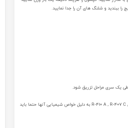
را ببندید و شلنگ های آن را جدا نمایید.
طی یک سری مراحل تزریق شود.
شارژ مبرد R22 باید به صورت گاز و شارژ مبردهای R-410 A , R-407 C به دلیل خواص شیمیایی آنها حتما باید