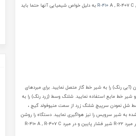
R-410
A , R-407 C به دلیل خواص شیمیایی آنها حتما باید
(آبی رنگ) را به شیر خط گاز متصل نمایید. برای مبردهای
 شیر خط مایع استفاده نمایید. شلنگ وسط (زرد رنگ) را به
وسط شل نمودن سرپیچ شلنگ زرد از سمت منیوفولد گیج ،
ه به شیر سرویس را نیز هواگیری نمایید. دستگاه را روشن
نموده و اجازه دهید کمپرسور شروع به کار نماید. در مبرد R-22 شیر فشار پایین و در مبرد R-410 A , R-407 C