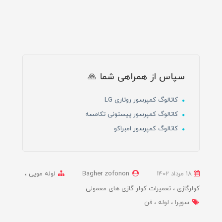
سپاس از همراهی شما 🙏
کاتالوگ کمپرسور روتاری LG
کاتالوگ کمپرسور پیستونی تکامسه
کاتالوگ کمپرسور امبراکو
18 مرداد 1402
Bagher zofonon
لوله مویی
کولرگازی
تعمیرات کولر گازی های معمولی
سوپرا
لوله
فن