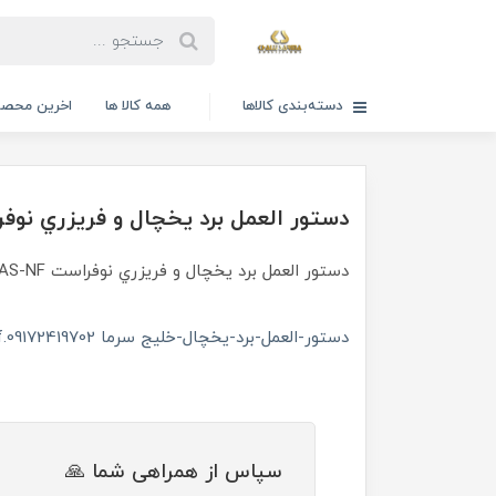
دسته‌بندی کالاها
همه کالا ها
اخرین محصو
دستور العمل برد یخچال و فریزري نوفراست 
دستور العمل برد یخچال و فریزري نوفراست HAS-NF
دستور-العمل-برد-یخچال-خلیج سرما 09172419702.pdf
سپاس از همراهی شما 🙏