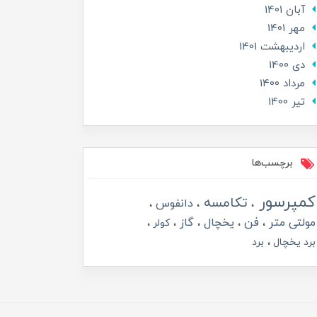
آبان 1401
مهر 1401
ارديبهشت 1401
دی 1400
مرداد 1400
تير 1400
برچسب‌ها
کمپرسور
تکامسه
دانفوس
مولتی متر
فن
یخچال
گاز
کولر
برد یخچال
برد