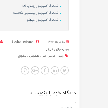
کاتالوگ کمپرسور روتاری LG
کاتالوگ کمپرسور پیستونی تکامسه
کاتالوگ کمپرسور امبراکو
18 مرداد 1402
Bagher zofonon
برد یخچال و فریزر
ولیو
مولتی متر
دانفوس
یخچال
دیدگاه خود را بنویسید