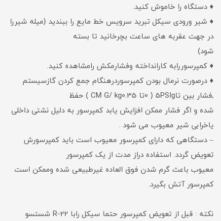
♦ دستگاه را خاموش کنید.
♦ شیر ورودی سیکل تبرید سرویس خط مایع را ببندید (میله شیررا
در جهت عقربه های ساعت بچرخانید تا بسته
شود)
♦ کمپرسوررابه کارانداخته وفشارمکش رامشاهده کنید.
♦ درصورت نرمال بودن کمپرسوردرهنگام جمع کردن گازسیستم
,فشار بین تا5PSIg ( 0تا CM G/ kg0.35 ) حفظ
شده و اگر فشار ممکن افزایش یابد کمپرسور به دلیل نشتی داخلی
یاخرابی شیر معیوب می شود .
– دستگاهی که دارای کمپرسور معیوب است باید کمپرسورش
تعویض گردد. استفاده دراز مدت از یک کمپرسور
معیوب باعث گرم شدن فوق العاده غیرطبیعی شده وممکن است
کمپرسور آتش بگیرد.
نکته : قبل از تعویض کمپرسور حتما سیکل رابا R-22 شستسو