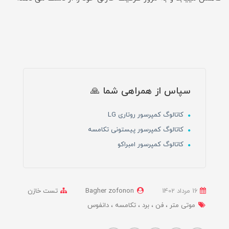
سپاس از همراهی شما 🙏
کاتالوگ کمپرسور روتاری LG
کاتالوگ کمپرسور پیستونی تکامسه
کاتالوگ کمپرسور امبراکو
16 مرداد 1402
Bagher zofonon
تست خازن
موتی متر
فن
برد
تکامسه
دانفوس