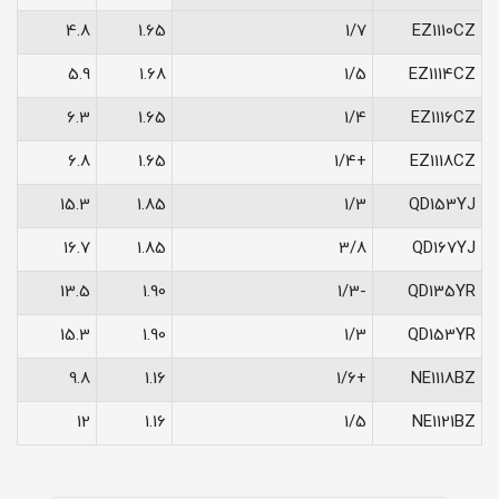
4.8
1.65
1/7
EZ1110CZ
5.9
1.68
1/5
EZ1114CZ
6.3
1.65
1/4
EZ1116CZ
6.8
1.65
+1/4
EZ1118CZ
15.3
1.85
1/3
QD153YJ
16.7
1.85
3/8
QD167YJ
13.5
1.90
-1/3
QD135YR
15.3
1.90
1/3
QD153YR
9.8
1.16
+1/6
NE1118BZ
12
1.16
1/5
NE1121BZ