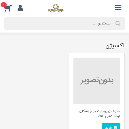
0
اکسیژن
نحوه تزریق ازت در جوشکاری
لوله کشی VRF
خرید